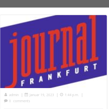
|
|
|
admin
Januar 19, 2023
1:44 p.m.
0
comments