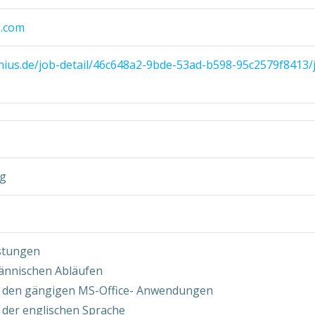
s.com
senius.de/job-detail/46c648a2-9bde-53ad-b598-95c2579f8413
ng
istungen
männischen Abläufen
n den gängigen MS-Office- Anwendungen
 der englischen Sprache