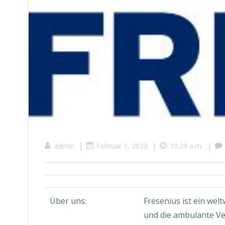
|
|
|
admin
Februar 1, 2023
10:29 a.m.
Über uns:
Fresenius ist ein wel
und die ambulante Ve