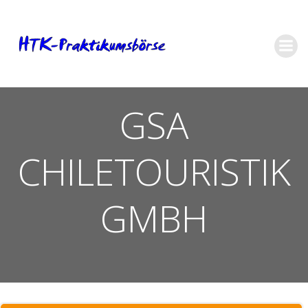
Zum
Inhalt
springen
GSA
CHILETOURISTIK
GMBH