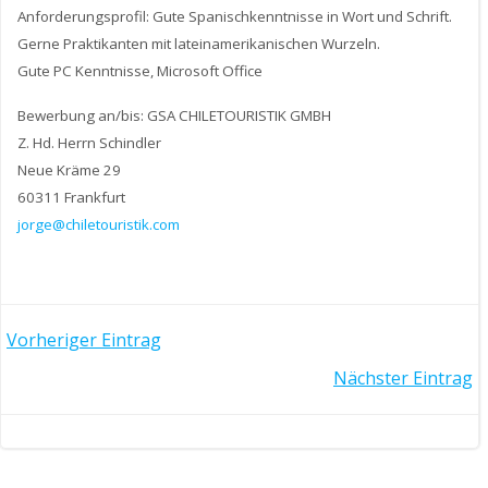
Anforderungsprofil: Gute Spanischkenntnisse in Wort und Schrift.
Gerne Praktikanten mit lateinamerikanischen Wurzeln.
Gute PC Kenntnisse, Microsoft Office
Bewerbung an/bis: GSA CHILETOURISTIK GMBH
Z. Hd. Herrn Schindler
Neue Kräme 29
60311 Frankfurt
jorge@chiletouristik.com
Post
Vorheriger Eintrag
Post
Nächster Eintrag
navigation
navigation