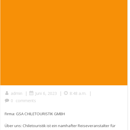
|
|
|
admin
Juni 6, 2023
8:48 a.m.
0
comments
Firma: GSA CHILETOURISTIK GMBH
Über uns: Chiletouristik ist ein namhafter Reiseveranstalter für