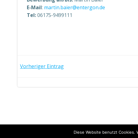
E-Mail
:
martin.baier@entergon.de
Tel:
06175-9499111
Post
Vorheriger Eintrag
navigation
Diese Website benutzt Cookies. 