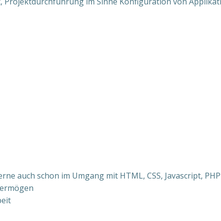
 Projektdurchführung im Sinne Konfiguration von Applikat
gerne auch schon im Umgang mit HTML, CSS, Javascript, PH
kvermögen
eit