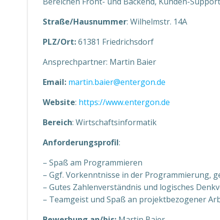
Bereichen Front- und Backend, Kunden-Support,
Straße/Hausnummer
: Wilhelmstr. 14A
PLZ/Ort:
61381 Friedrichsdorf
Ansprechpartner: Martin Baier
Email:
martin.baier@entergon.de
Website
:
https://www.entergon.de
Bereich
: Wirtschaftsinformatik
Anforderungsprofil
:
– Spaß am Programmieren
– Ggf. Vorkenntnisse in der Programmierung, 
– Gutes Zahlenverständnis und logisches Den
– Teamgeist und Spaß an projektbezogener Arb
Bewerbung an/bis:
Martin Baier