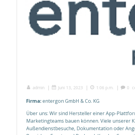
|
|
|
admin
Juni 13, 2023
1:06 p.m.
0
c
Firma:
entergon GmbH & Co. KG
Über uns: Wir sind Hersteller einer App-Plattfo
Marketingteams bauen können. Viele unserer 
Außendienstbesuche, Dokumentation oder Angebo