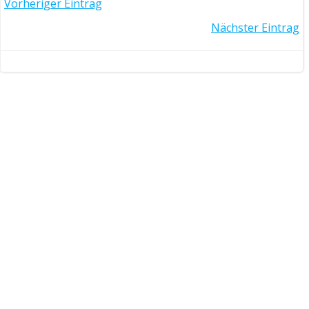
Post
Vorheriger Eintrag
Post
Nächster Eintrag
navigation
navigation