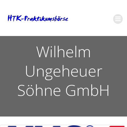
Zum
Inhalt
springen
Wilhelm
Ungeheuer
Söhne GmbH