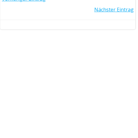
Post
Post
Nächster Eintrag
navigation
navigation