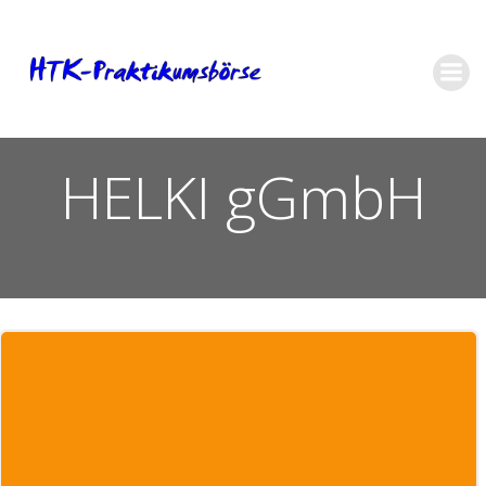
Zum
Inhalt
springen
HELKI gGmbH