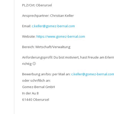
PLZ/Ort: Oberursel
Ansprechpartner: Christian Keller
Email:
c.keller@gomez-bernal.com
Website:
https://www.gomez-bernal.com
Bereich: Wirtschaft/Verwaltung
Anforderungsprofil: Du bist motiviert, hast Freude am Erle
richtig 🙂
Bewerbung an/bis: per Mail an:
c.keller@gomez-bernal.co
oder schriftlich an:
Gomez-Bernal GmbH
In der Au 8
61440 Oberursel