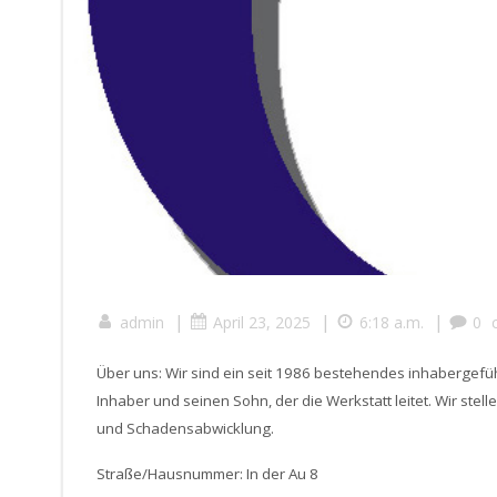
|
|
|
admin
April 23, 2025
6:18 a.m.
0
Über uns: Wir sind ein seit 1986 bestehendes inhabergefü
Inhaber und seinen Sohn, der die Werkstatt leitet. Wir ste
und Schadensabwicklung.
Straße/Hausnummer: In der Au 8