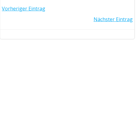
Post
Vorheriger Eintrag
Post
Nächster Eintrag
navigation
navigation