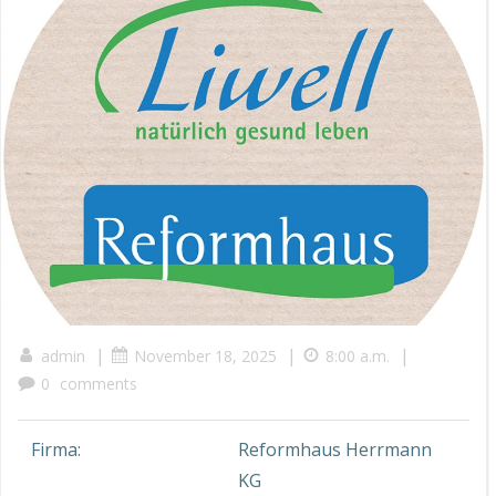
|
|
|
admin
November 18, 2025
8:00 a.m.
0
comments
Firma:
Reformhaus Herrmann
KG