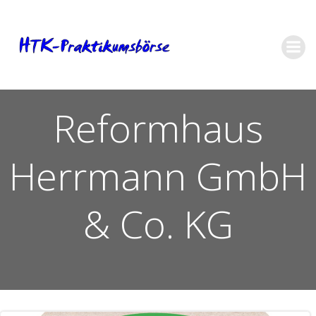
Zum
Inhalt
springen
Reformhaus
Herrmann GmbH
& Co. KG