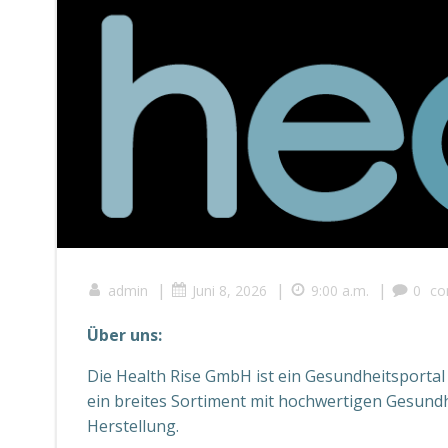
|
|
|
admin
Juni 8, 2026
9:00 a.m.
0
co
Über uns:
Die Health Rise GmbH ist ein Gesundheitsportal 
ein breites Sortiment mit hochwertigen Gesund
Herstellung.