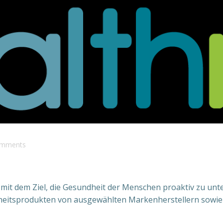
mments
mit dem Ziel, die Gesundheit der Menschen proaktiv zu unte
heitsprodukten von ausgewählten Markenherstellern sowie e