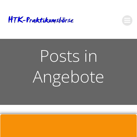
Zum
Inhalt
springen
Posts in
Angebote