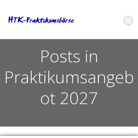
Zum
Inhalt
springen
Posts in
Praktikumsangeb
ot 2027